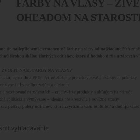
FARBY NA VLASY – ŽIVÉ
OHĽADOM NA STAROST
e tie najlepšie semi-permanentné farby na vlasy od najžiadanejších značie
chnú širokou škálou žiarivých odtieňov, ktoré dlhodobo držia a zároveň v
 ZVOLIŤ NAŠE FARBY NA VLASY?
iaku, peroxidu a PPD - šetrné zloženie pre zdravie vašich vlasov aj pokožky
tenzívne farby s dlhotrvajúcim efektom
 a netestované na zvieratách – cruelty-free produkty s ohľadom na prírodu
há aplikácia a vymývanie – ideálna pre kreatívne a odvážne zmeny
 si z pestrej palety odtieňov, ktoré zvýraznia vašu osobnosť a dodajú vlas
sniť vyhľadávanie