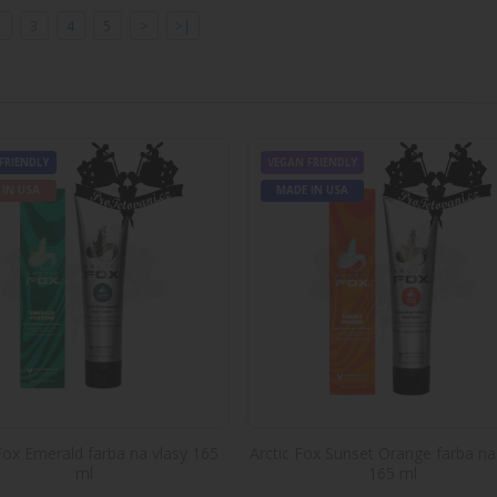
Do košíka
2
3
4
5
>
>|
Súprava na zosvetlenie vlasov Direction
Súprava na zosvetlenie vlasov Directions Hair 
vlasov ..
9,27€
FRIENDLY
VEGAN FRIENDLY
 IN USA
MADE IN USA
Do košíka
Zosvetlovací prášok Hair Lightening Ble
Zosvetlovací prášok Hair Lightening Bleach 400
Bleac..
9,27€
Do košíka
 Fox Emerald farba na vlasy 165
Arctic Fox Sunset Orange farba na
ml
165 ml