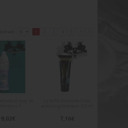
1
2
3
4
5
>
>|
Zobraziť:
ns 1l
Popis:Náš 1L krémový peroxid (6%) je potrebné
ns 1l
roxid na vlasy 40
La Riche Directions Color
Directions 1l
protecting Shampoo 250 ml
Popis:Náš 1L krémový peroxid (9%) je potrebné
19,02€
7,16€