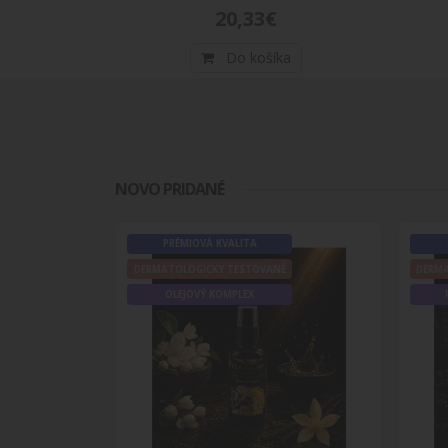
VEGAN
20,33€
MADE 
ka
Do košíka
SEMI
NOVO PRIDANÉ
MADE 
VEGAN
PRÉMIOVÁ KVALITA
SEMI
É
DERMATOLOGICKY TESTOVANÉ
DERM
OLEJOVÝ KOMPLEX
SEMI
VEGAN
MADE 