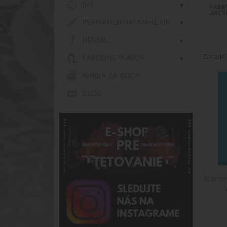
INÉ
FARB
ARCT
PERMANENTNÝ MAKE-UP
HENNA
Zoradiť
FARBENIE VLASOV
NÁKUP ZA BODY
BLOG
Krémov