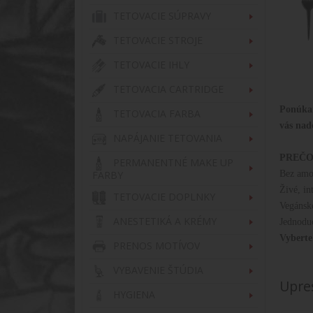
TETOVACIE SÚPRAVY
TETOVACIE STROJE
TETOVACIE IHLY
TETOVACIA CARTRIDGE
Ponúkam
TETOVACIA FARBA
vás nad
NAPÁJANIE TETOVANIA
PREČO
PERMANENTNÉ MAKE UP
FARBY
Bez amon
Živé, in
TETOVACIE DOPLNKY
Vegánske
ANESTETIKÁ A KRÉMY
Jednoduc
Vyberte
PRENOS MOTÍVOV
VYBAVENIE ŠTÚDIA
Upre
HYGIENA