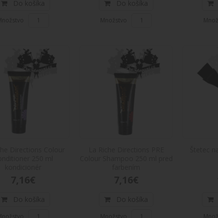
Do košíka
Do košíka
Do košíka
Množstvo
Množstvo
Množ
Krémový peroxid na vlasy 40 vol Directio
Krémový peroxid na vlasy 40 vol Directions 1l
zmiešať ..
19,02€
Do košíka
La Riche Directions Color protecting S
La Riche Directions Color protecting Shampoo
che Directions Colour
La Riche Directions PRE
Štetec n
nditioner 250 ml
Colour Shampoo 250 ml pred
s radom..
kondicionér
farbením
7,16€
7,16€
7,16€
Do košíka
Do košíka
Do košíka
Množstvo
Množstvo
Množ