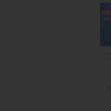
MA
VEG
SEMI
Arct
Far