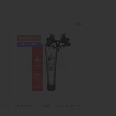
s Hair Lightening KIT 40
Lightening KIT 40Kompletná sada na zosvetlenie
VEGAN FRIENDLY
MADE IN USA
ach 400 g
 gPopis:400g zosvetľovací prášok Hair Lightening
 vlasy
Arctic Fox Poison farba na vlasy 165 ml
Súprava na z
Directions Hai