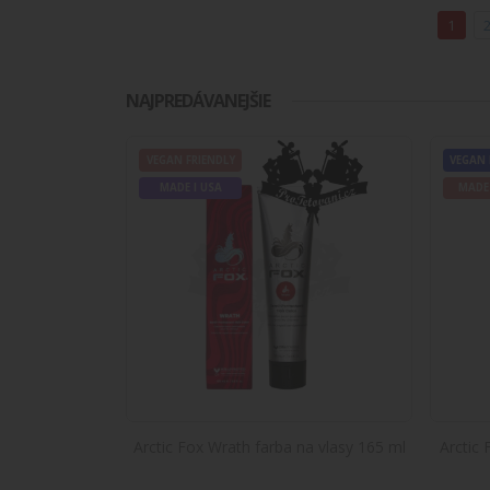
1
NAJPREDÁVANEJŠIE
VEGAN FRIENDLY
VEGAN 
MADE I USA
MADE
ba na vlasy 165
Arctic Fox Wrath farba na vlasy 165 ml
Arctic