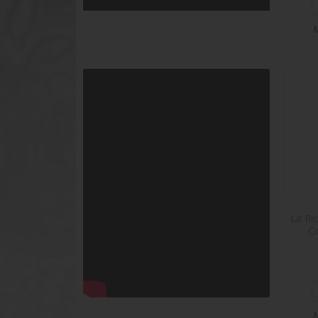
La Ri
Co