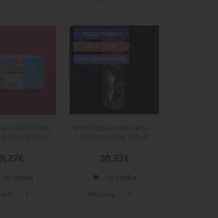
250 ml kondicionér
 kondicionérVyužite maximum z farebna vlasy
VEGAN FRIENDLY
MADE IN USA
SEMI-PERMANENTNÉ
o 250 ml pred farbením
ml pred farbenímVyužite maximum z farebna vlasy
vací prášok Hair
Arctic Fox Arcane Caitlyn –
ng Bleach 400 g
Farba na vlasy 165 ml
9,27€
20,33€
Do košíka
Do košíka
stvo
Množstvo
cký štetec vyrobený na farbenie vlasov. Vďaka