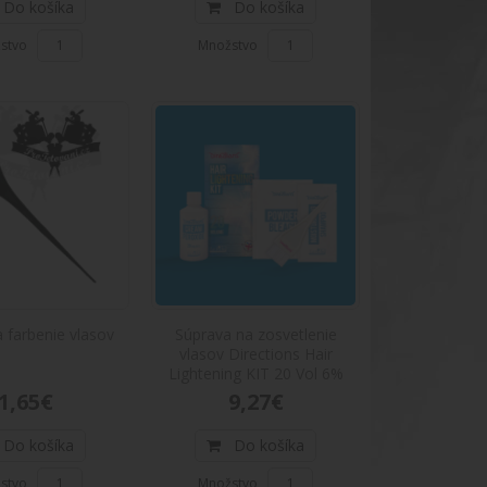
Do košíka
Do košíka
stvo
Množstvo
ns 1l
Popis:Náš 1L krémový peroxid (12%) je potrebné
hampoo 250 ml
 250 mlVyužite maximum z farebna vlasy Direction
a farbenie vlasov
Súprava na zosvetlenie
vlasov Directions Hair
Lightening KIT 20 Vol 6%
1,65€
9,27€
Do košíka
Do košíka
stvo
Množstvo