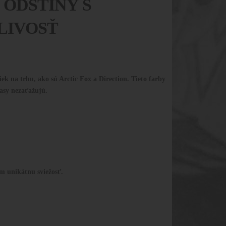
 ODSTÍNY S
LIVOSŤ
k na trhu, ako sú Arctic Fox a Direction. Tieto farby
lasy nezaťažujú.
om unikátnu sviežosť.