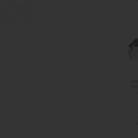
Súp
vla
L