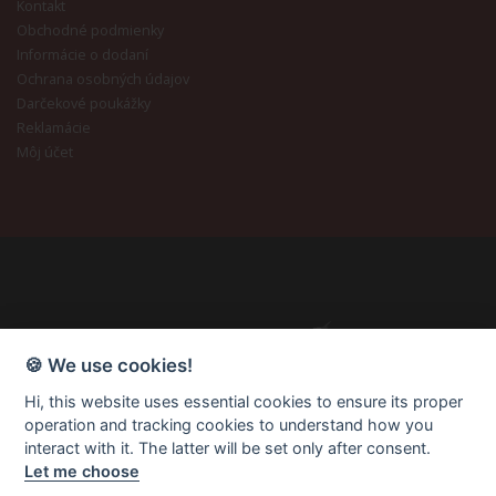
Kontakt
Obchodné podmienky
Informácie o dodaní
Ochrana osobných údajov
Darčekové poukážky
Reklamácie
Môj účet
🍪 We use cookies!
Hi, this website uses essential cookies to ensure its proper
operation and tracking cookies to understand how you
interact with it. The latter will be set only after consent.
Let me choose