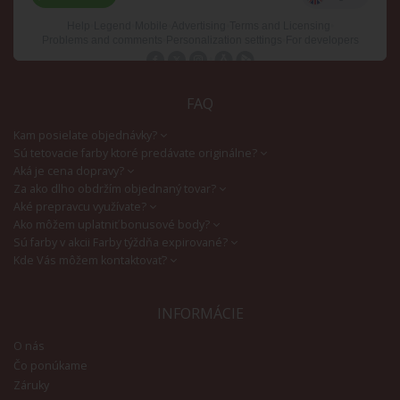
FAQ
Kam posielate objednávky?
Sú tetovacie farby ktoré predávate originálne?
Aká je cena dopravy?
Za ako dlho obdržím objednaný tovar?
Aké prepravcu využívate?
Ako môžem uplatniť bonusové body?
Sú farby v akcii Farby týždňa expirované?
Kde Vás môžem kontaktovať?
INFORMÁCIE
O nás
Čo ponúkame
Záruky