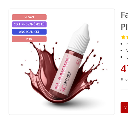
F
VEGAN
P
CERTIFIKOVANÉ PRE EÚ
ANORGANICKÝ
PERY
4
Bez
Vi