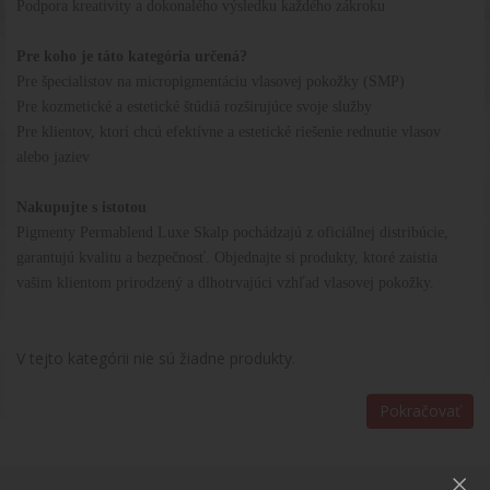
Podpora kreativity a dokonalého výsledku každého zákroku
Pre koho je táto kategória určená?
Pre špecialistov na micropigmentáciu vlasovej pokožky (SMP)
Pre kozmetické a estetické štúdiá rozširujúce svoje služby
Pre klientov, ktorí chcú efektívne a estetické riešenie rednutie vlasov
alebo jaziev
Nakupujte s istotou
Pigmenty Permablend Luxe Skalp pochádzajú z oficiálnej distribúcie,
garantujú kvalitu a bezpečnosť. Objednajte si produkty, ktoré zaistia
vašim klientom prirodzený a dlhotrvajúci vzhľad vlasovej pokožky.
V tejto kategórii nie sú žiadne produkty.
Pokračovať