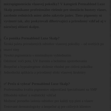
micropigmentáciu vlasovej pokožky? V kategórii Permablend Luxe
Skalp ponúkame profesionálne riešenie pre simuláciu hustoty vlasov,
zacelenie rednúcich miest alebo zakrytie jaziev. Tieto pigmenty sú
vyvinuté tak, aby poskytovali dlhotrvajúci a prirodzený vzhľad aj v
náročnej oblasti skalpu.
Čo ponúka Permablend Luxe Skalp?
Široká paleta prirodzených odtieňov vlasovej pokožky – od svetlých po
tmavé tóny
Vysoká pigmentácia s minimálnym vyblednutím
Odolnosť voči potu, UV žiareniu a bežnému opotrebovaniu
Bezpečné a hypoalergénne zloženie vhodné pre citlivú pokožku
Jednoduchá aplikácia a prirodzený efekt vlasovej štruktúry
✅ Prečo si vybrať Permablend Luxe Skalp?
Profesionálna kvalita pigmentov odporúčaná špecialistami na SMP
Dlhodobá stálosť a realistický vzhľad
Možnosť presného ladenia odtieňov pre každý typ pleti a vlasov
Testované dermatologicky a bezpečné aj pre citlivých klientov