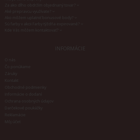
Za ako dlho obdržím objednaný tovar?
Aké prepravcu využívate?
Ako môžem uplatniť bonusové body?
Sú farby v akcii Farby týždňa expirované?
Kde Vás môžem kontaktovať?
INFORMÁCIE
O nás
Čo ponúkame
Záruky
Kontakt
Obchodné podmienky
Informácie o dodaní
Ochrana osobných údajov
Darčekové poukážky
Reklamácie
Môj účet