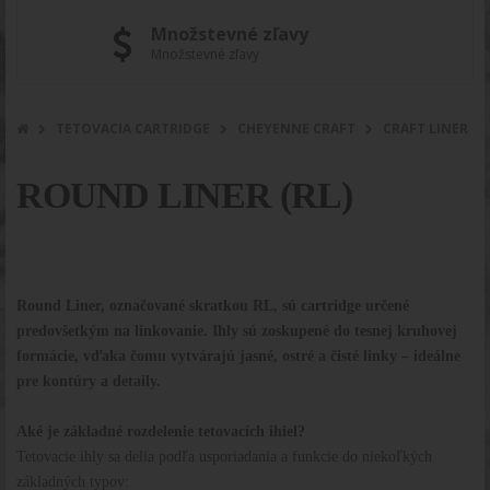
Množstevné zľavy
Množstevné zľavy
TETOVACIA CARTRIDGE
CHEYENNE CRAFT
CRAFT LINER
ROUND LINER (RL)
Round Liner, označované skratkou RL, sú cartridge určené
predovšetkým na linkovanie. Ihly sú zoskupené do tesnej kruhovej
formácie, vďaka čomu vytvárajú jasné, ostré a čisté linky – ideálne
pre kontúry a detaily.
Aké je základné rozdelenie tetovacích ihiel?
Tetovacie ihly sa delia podľa usporiadania a funkcie do niekoľkých
základných typov: