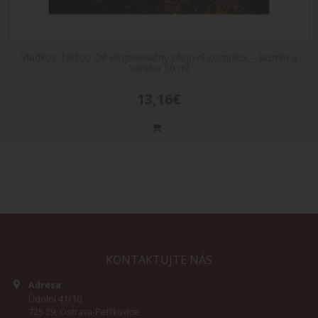
Vladkos Tattoo Oil Regeneračný olejový komplex – Jazmín a
Vanilka 50 ml
13,16€
KONTAKTUJTE NÁS
Adresa:
Údolní 41/10
725 29, Ostrava-Petřkovice