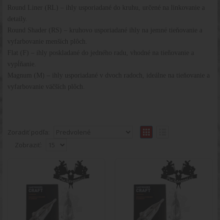
Round Liner (RL) – ihly usporiadané do kruhu, určené na linkovanie a
detaily.
Round Shader (RS) – kruhovo usporiadané ihly na jemné tieňovanie a
vyfarbovanie menších plôch.
Flat (F) – ihly poskladané do jedného radu, vhodné na tieňovanie a
vypĺňanie.
Magnum (M) – ihly usporiadané v dvoch radoch, ideálne na tieňovanie a
vyfarbovanie väčších plôch.
Zoradiť podľa:
Zobraziť:
Tetovací cartridge CHEYENNE CRAFT
3RL
Tetovací cartridge CHEYENNE CRAFT 3RLPopis
produktu: Tetovacie cartridge CRAFT sú k
dispozícii v 19t..