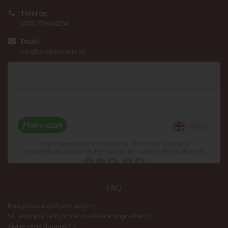
Telefon:
(420) 773064204
Email:
info@pretetovanie.sk
FAQ
Kam posielate objednávky?
Sú tetovacie farby ktoré predávate originálne?
Aká je cena dopravy?