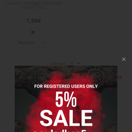
Tetovací cartridge CHEYENNE
CRAFT 13RL
Do košíka
1,06€
Množstvo
Zobraziť:
NAJPREDÁVANEJŠIE