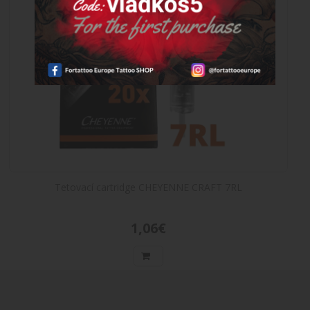
Tetovací cartridge CHEYENNE CRAFT 7RL
1,06€