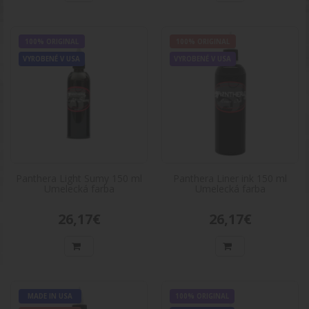
28,66€
100% ORIGINAL
100% ORIGINAL
Do košíka
VYROBENÉ V USA
VYROBENÉ V USA
Panthera Light Sumy 150 ml Umelecká
100%
ORIGINAL
farba
VYROBENÉ V
Panthera Light Sumy 150 ml Umelecká
USA
farbaVážení zákazníčka, dovoľujeme si Vás
upozorniť, že tento at..
26,17€
Panthera Light Sumy 150 ml
Panthera Liner ink 150 ml
Umelecká farba
Umelecká farba
Do košíka
26,17€
26,17€
Panthera Liner ink 150 ml Umelecká
100%
ORIGINAL
farba
VYROBENÉ V
Panthera Liner ink 150 ml Umelecká
USA
farbaVážení zákazníci, dovoľujeme si Vás
upozorniť, že tento atra..
MADE IN USA
100% ORIGINAL