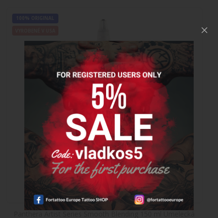
26,68€
100% ORIGINAL
Do košíka
VYROBENÉ V USA
Panthera Artist Series Smooth Blending 150 ml Umelecká