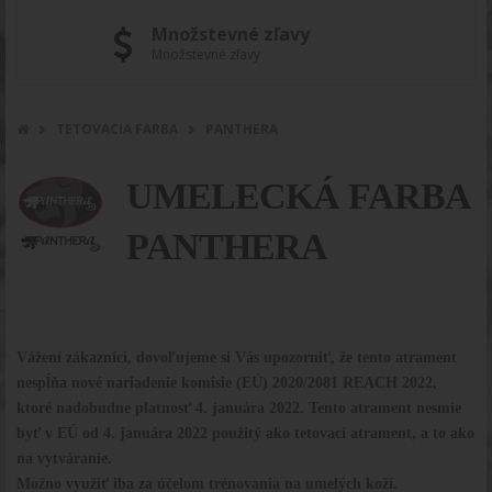
Množstevné zľavy
Množstevné zľavy
TETOVACIA FARBA
PANTHERA
UMELECKÁ FARBA
PANTHERA
Vážení zákazníci, dovoľujeme si Vás upozorniť, že tento atrament
nespĺňa nové nariadenie komisie (EÚ) 2020/2081 REACH 2022,
ktoré nadobudne platnosť 4. januára 2022. Tento atrament nesmie
byť v EÚ od 4. januára 2022 použitý ako tetovací atrament, a to ako
na vytváranie.
Možno využiť iba za účelom trénovania na umelých koží.