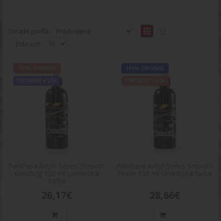
Zoradiť podľa:
Zobraziť:
Panthera Artist Series Smooth Blending
100%
100% ORIGINAL
100% ORIGINAL
ORIGINAL
150 ml Umelecká farba
VYROBENÉ V USA
VYROBENÉ V USA
VYROBENÉ V
Panthera Artist Series Smooth Blending 150 ml
USA
Umelecká farbaVážení zákazníci, dovoľujeme si
Vás upoz..
26,17€
Do košíka
Panthera Artist Series Smooth
Panthera Artist Series Smooth
Panthera Artist Series Smooth Finish
Blending 150 ml Umelecká
Finish 150 ml Umelecká farba
100%
farba
ORIGINAL
150 ml Umelecká farba
26,17€
28,66€
VYROBENÉ V
Panthera Artist Series Smooth Finish 150 ml
USA
Umelecká farbaVážení zákazníci, dovoľujeme si
Vás upozor..