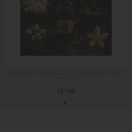
Vladkos Tattoo Oil Regeneračný olejový komplex – Jazmín a
Vanilka 50 ml
13,16€