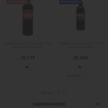
26,17€
100% ORIGINAL
VEGAN FRIENDLY
Do košíka
Panthera xxx Tribal Black 150 ml
MADE IN
USA
Umelecká farba
100%
Panthera xxx Tribal Black 150 ml Umelecká
ORIGINAL
farbaVážení zákazníčka, dovoľujeme si Vás
Panthera xxx Tribal Black 150
Panthera Dark Sumy 150 ml
ml Umelecká farba
umelecká farba
upozorniť, že te..
26,17€
26,17€
26,68€
Do košíka
Množstvo
Panthera Dark Sumy 150 ml umelecká
100%
ORIGINAL
farba
VEGAN
Panthera Dark Sumy 150 ml umelecká
FRIENDLY
Zobraziť:
farbaVážení zákazníčka, dovoľujeme si Vás
upozorniť, že tento atr..
NAJPREDÁVANEJŠIE