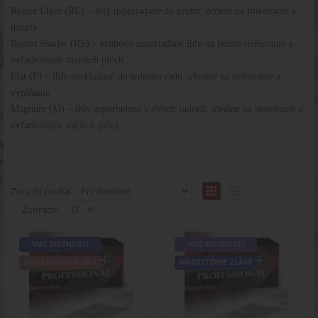
Round Liner (RL) – ihly usporiadané do kruhu, určené na linkovanie a
detaily.
Round Shader (RS) – kruhovo usporiadané ihly na jemné tieňovanie a
vyfarbovanie menších plôch.
Flat (F) – ihly poskladané do jedného radu, vhodné na tieňovanie a
vypĺňanie.
Magnum (M) – ihly usporiadané v dvoch radoch, ideálne na tieňovanie a
vyfarbovanie väčších plôch.
Zoradiť podľa:
Zobraziť:
Tetovacia ihla Vladkos Professional 5
VIAC
VIAC MOŽNOSTÍ
VIAC MOŽNOSTÍ
MOŽNOSTÍ
RM
MNOŽSTEVNÉ ZĽAVY
MNOŽSTEVNÉ ZĽAVY
MNOŽSTEVNÉ
Tetovacia ihla Vladkos Professional 5 RMPopis
ZĽAVY
produktu:Tetovacie ihly Vladkos sú to najlepšie
spojen..