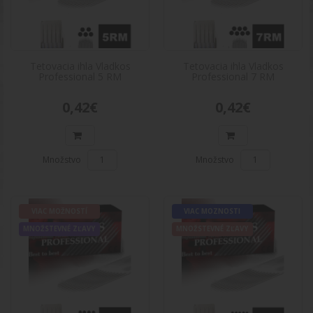
0,42€
Do košíka
Tetovacia ihla Vladkos
Tetovacia ihla Vladkos
Tetovacia ihla Vladkos Professional 7
Professional 5 RM
Professional 7 RM
VIAC
MOŽNOSTÍ
RM
0,42€
0,42€
MNOŽSTEVNÉ
Tetovacia ihla Vladkos Professional 7 RMPopis
ZĽAVY
produktu:Tetovacie ihly Vladkos sú to najlepšie
spojen..
0,42€
Množstvo
Množstvo
Do košíka
VIAC MOŽNOSTÍ
VIAC MOZNOSTI
Tetovacia ihla Vladkos Professional 9
MNOŽSTEVNÉ ZĽAVY
MNOŽSTEVNÉ ZĽAVY
VIAC
MOŽNOSTÍ
RM
MNOŽSTEVNÉ
Tetovacia ihla Vladkos Professional 9 RMPopis
ZĽAVY
produktu:Tetovacie ihly Vladkos sú to najlepšie
spojen..