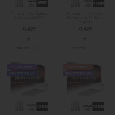
0,42€
Do košíka
Tetovacia ihla Vladkos
Tetovacia ihla Vladkos
Professional 9 RM
Professional 11 Round
Magnum
Tetovacia ihla Vladkos Professional 11
VIAC
0,42€
0,42€
MOZNOSTI
Round Magnum
MNOŽSTEVNÉ
Tetovacia ihla Vladkos Professional 11 Round
ZĽAVY
MagnumPopis produktu:Tetovacie ihly Vladkos
sú to najle..
Množstvo
Množstvo
0,42€
Do košíka
VIAC MOZNOSTI
VIAC MOZNOSTI
MNOŽSTEVNÉ ZĽAVY
MNOŽSTEVNÉ ZĽAVY
Tetovacia ihla Vladkos Professional 13
VIAC
MOZNOSTI
Round Magnum
MNOŽSTEVNÉ
Tetovacia ihla Vladkos Professional 13 Round
ZĽAVY
MagnumTetovací cartridge značky Vladkos sme
vyrobili pr..
0,42€