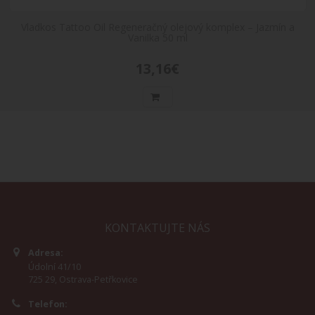
Vladkos Tattoo Oil Regeneračný olejový komplex – Jazmín a
Vanilka 50 ml
13,16€
KONTAKTUJTE NÁS
Adresa:
Údolní 41/10
725 29, Ostrava-Petřkovice
Telefon: