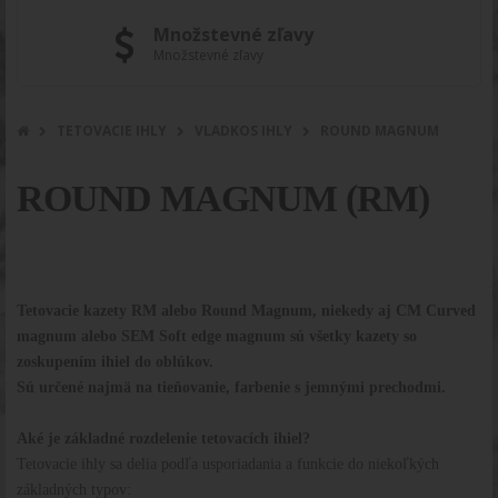
Množstevné zľavy
Množstevné zľavy
TETOVACIE IHLY
VLADKOS IHLY
ROUND MAGNUM
ROUND MAGNUM (RM)
Tetovacie kazety RM alebo Round Magnum, niekedy aj CM Curved
magnum alebo SEM Soft edge magnum sú všetky kazety so
zoskupením ihiel do oblúkov.
Sú určené najmä na tieňovanie, farbenie s jemnými prechodmi.
Aké je základné rozdelenie tetovacích ihiel?
Tetovacie ihly sa delia podľa usporiadania a funkcie do niekoľkých
základných typov: