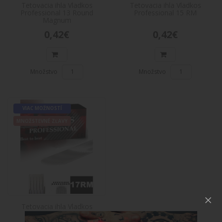
Tetovacia ihla Vladkos
Tetovacia ihla Vladkos
Professional 13 Round
Professional 15 RM
Do košíka
Magnum
0,42€
0,42€
Tetovacia ihla Vladkos Professional 15
VIAC
MOZNOSTI
RM
MNOŽSTEVNÉ
Tetovacia ihla Vladkos Professional 15
ZĽAVY
Množstvo
Množstvo
RMPopis produktu:Tetovacie ihly Vladkos sú to
najlepšie spoje..
0,42€
VIAC MOŽNOSTÍ
MNOŽSTEVNÉ ZĽAVY
Do košíka
Tetovacia ihla Vladkos Professional 17
VIAC
MOŽNOSTÍ
RM
MNOŽSTEVNÉ
Tetovacia ihla Vladkos Professional 17
ZĽAVY
RMPopis produktu:Tetovacie ihly Vladkos sú to
najlepšie spoje..
Tetovacia ihla Vladkos
0,59€
Professional 17 RM