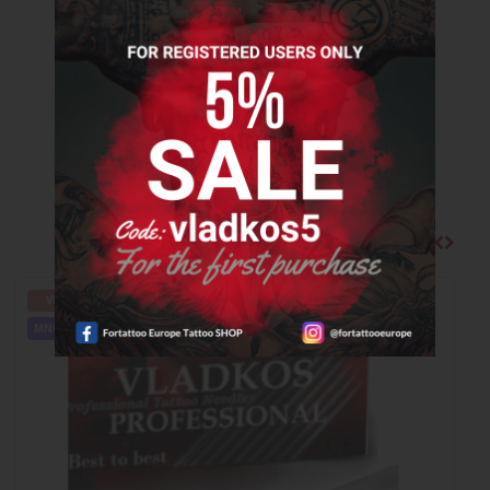
Do košíka
0,59€
Množstvo
Zobraziť:
NAJPREDÁVANEJŠIE
VIAC MOŽNOSTÍ
MNOŽSTEVNÉ ZĽAVY