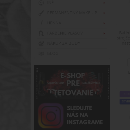
INÉ
PERMANENTNÝ MAKE-UP
HENNA
Batér
FARBENIE VLASOV
POKRO
strojč
NAST
NÁKUP ZA BODY
nas
BLOG
ZDVIH
POK
POKRO
ZDVIH