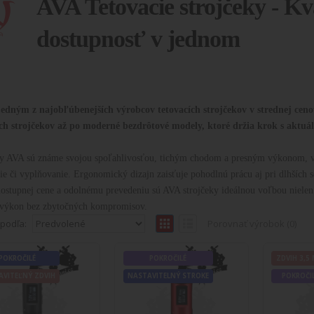
AVA Tetovacie strojčeky - Kv
dostupnosť v jednom
jedným z najobľúbenejších výrobcov tetovacích strojčekov v strednej ceno
ch strojčekov až po moderné bezdrôtové modely, ktoré držia krok s aktuá
y AVA sú známe svojou spoľahlivosťou, tichým chodom a presným výkonom, vďa
ie či vyplňovanie. Ergonomický dizajn zaisťuje pohodlnú prácu aj pri dlhších s
stupnej cene a odolnému prevedeniu sú AVA strojčeky ideálnou voľbou nielen pr
 výkon bez zbytočných kompromisov.
 podľa:
Porovnať výrobok (0)
Batériový rotačný tetovací strojček AV
ČILÉ
POKROČILÉ
POKROČILÉ
ZDVIH 3,5
BLACK
AVITEĽNÝ ZDVIH
AVITEĽNÝ ZDVIH
NASTAVITELNÝ STROKE
POKROČI
Batériový rotačný tetovací strojček AVA GT P
produktu: Nov..