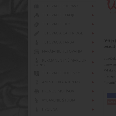
TETOVACIE SÚPRAVY
TETOVACIE STROJE
TETOVACIE IHLY
TETOVACIA CARTRIDGE
AVA je 
TETOVACIA FARBA
rotačný
NAPÁJANIE TETOVANIA
Strojček
PERMANENTNÉ MAKE UP
FARBY
tieňovan
Vďaka do
TETOVACIE DOPLNKY
hľadajú
ANESTETIKÁ A KRÉMY
Zoradiť
PRENOS MOTÍVOV
POKRO
VYBAVENIE ŠTÚDIA
NAST
NAST
HYGIENA