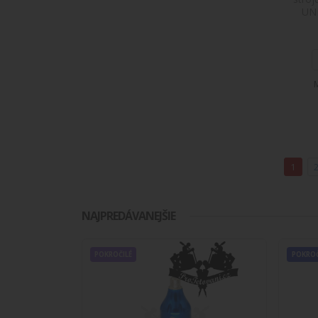
UN
ZDVIH
POKRO
1
POKRO
NAJPREDÁVANEJŠIE
ZDVIH
POKROČILÉ
POKROČ