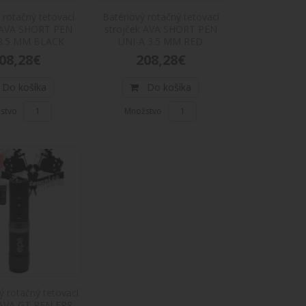
EN EP9 GREEN 4,2 mm zdvihPopis produktu: Veľmi
 rotačný tetovací
Batériový rotačný tetovací
k AVA SHORT PEN
strojček AVA SHORT PEN
3.5 MM BLACK
UNI-A 3.5 MM RED
08,28€
208,28€
Do košíka
Do košíka
A GT PEN EP9 GREY
stvo
Množstvo
EN EP9 GREYPopis produktu: Veľmi zaujímavý
A GT PEN EP9 GREY 4,2 mm zdvih
EN EP9 GREY 4,2 mm zdvihPopis produktu: Veľmi
 rotačný tetovací
 AVA GT PEN EP8