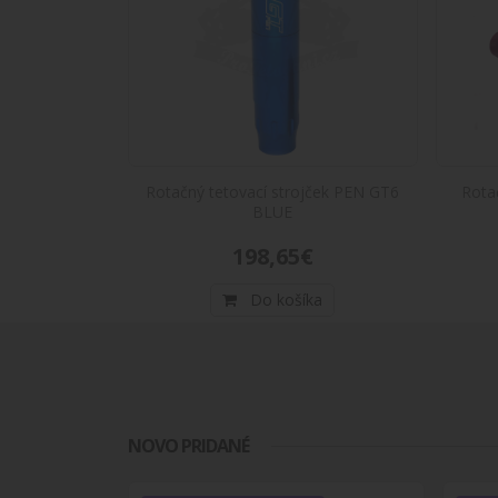
POKRO
ZDVIH
Rotačný tetovací strojček PEN GT6
Rota
BLUE
POKRO
198,65€
ZDVIH
Do košíka
NOVO PRIDANÉ
ZDVIH
POKRO