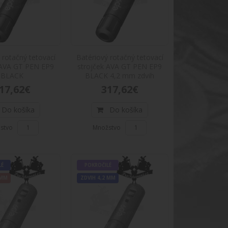
A GT PEN EP10 s nastaviteľným zdvihom RED
 rotačný tetovací
Batériový rotačný tetovací
 AVA GT PEN EP9
strojček AVA GT PEN EP9
EN EP10 s nastaviteľným zdvihom REDPopis
BLACK
BLACK 4,2 mm zdvih
17,62€
317,62€
Do košíka
Do košíka
stvo
Množstvo
A GT PEN EP9 BLACK
LÉ
POKROČILÉ
EN EP9 BLACKPopis produktu: Veľmi zaujímavý
 MM
ZDVIH 4,2 MM