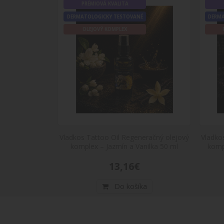
PRÉMIOVÁ KVALITA
É
DERMATOLOGICKY TESTOVANÉ
DERM
OLEJOVÝ KOMPLEX
ZDVIH
POKRO
eračný olejový
Vladkos Tattoo Oil Regeneračný olejový
Vladko
orica 50 ml
komplex – Jazmín a Vanilka 50 ml
komp
13,16€
POKRO
ka
Do košíka