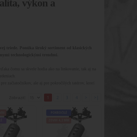
alita, výkon a
vej triede. Ponúka široký sortiment od klasických
lnymi technologickými trendmi.
ka čomu sa skvele hodia ako na linkovanie, tak aj na
edeniach.
e začiatočníkov, ale aj pre pokročilých tatérov, ktorí
1
2
3
4
>
>|
Zobraziť:
A GT PEN EP10 s nastaviteľným zdvihom
 MM
POKROČILÉ
LÉ
ZDVIH 4,2 MM
EN EP10 s nastaviteľným zdvihom BLACKPopis