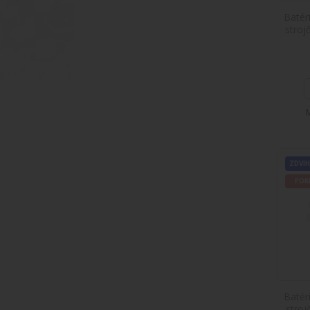
POKRO
Batér
stro
POKRO
ZDVIH
ZDVIH
POK
POKRO
ZDVIH
Batér
stro