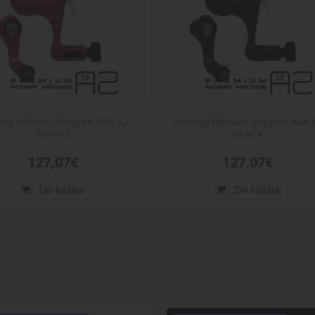
Batériový rotačný tetovací strojček A
ČILÉ
Batériový rotačný tetovací strojček AVA SHO
 3,5 MM
Absolútna novink..
208,28€
Do košíka
čný tetovací strojček AVA A2
Rotačný tetovací strojček AVA 
PURPLE
BLACK
Batériový rotačný tetovací strojček A
ČILÉ
127,07€
127,07€
Batériový rotačný tetovací strojček AVA SHO
 3,5 MM
novinka ..
Do košíka
Do košíka
208,28€
Do košíka
Batériový rotačný tetovací strojček A
 4.2 MM
Batériový rotačný tetovací strojček AVA SHO
ČILÉ