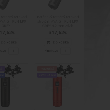
A GT PEN EP9 BLACK 4,2 mm zdvih
 rotačný tetovací
Batériový rotačný tetovací
EN EP9 BLACK 4,2 mm zdvihPopis produktu: Veľmi
 AVA GT PEN EP9
strojček AVA GT PEN EP9
GREY
GREY 4,2 mm zdvih
17,62€
317,62€
Do košíka
Do košíka
stvo
Množstvo
VA GT PEN EP9 GREEN
EN EP9 GREENPopis produktu: Veľmi zaujímavý
LÉ
POKROČILÉ
 MM
ZDVIH 3,5 MM
VA GT PEN EP9 GREEN 4,2 mm zdvih